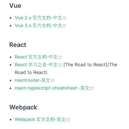
Vue
(opens new window)
Vue 2.x 官方文档-中文
(opens new window)
Vue 3.x 官方文档-中文
React
(opens new window)
React 官方文档-中文
(opens new window)
React 学习之道-中文
[The Road to React](The
Road to React)
(opens new window)
reactrouter-英文
(opens new wi
react-typescript-cheatsheet -英文
Webpack
(opens new window)
Webpack 官方文档-英文