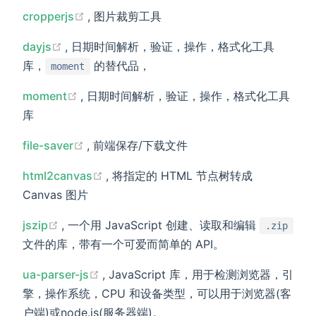
(opens new window)
cropperjs
, 图片裁剪工具
(opens new window)
dayjs
, 日期时间解析，验证，操作，格式化工具
库，
的替代品，
moment
(opens new window)
moment
, 日期时间解析，验证，操作，格式化工具
库
(opens new window)
file-saver
, 前端保存/下载文件
(opens new window)
html2canvas
, 将指定的 HTML 节点树转成
Canvas 图片
(opens new window)
jszip
, 一个用 JavaScript 创建、读取和编辑
.zip
文件的库，带有一个可爱而简单的 API。
(opens new window)
ua-parser-js
, JavaScript 库，用于检测浏览器，引
擎，操作系统，CPU 和设备类型，可以用于浏览器(客
户端)或node.js(服务器端)。