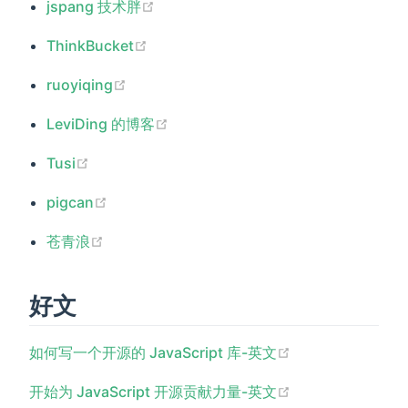
(opens new window)
jspang 技术胖
(opens new window)
ThinkBucket
(opens new window)
ruoyiqing
(opens new window)
LeviDing 的博客
(opens new window)
Tusi
(opens new window)
pigcan
(opens new window)
苍青浪
好文
(opens new win
如何写一个开源的 JavaScript 库-英文
(opens new win
开始为 JavaScript 开源贡献力量-英文