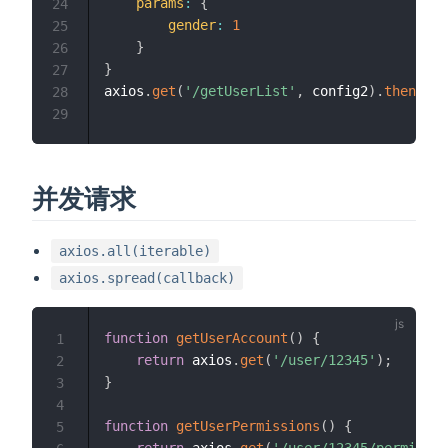
params
:
{
24
gender
:
1
25
}
26
}
27
axios
.
get
(
'/getUserList'
,
 config2
)
.
then
(
res
28
29
并发请求
axios.all(iterable)
axios.spread(callback)
function
getUserAccount
(
)
{
1
return
 axios
.
get
(
'/user/12345'
)
;
2
}
3
4
function
getUserPermissions
(
)
{
5
return
 axios
.
get
(
'/user/12345/permissio