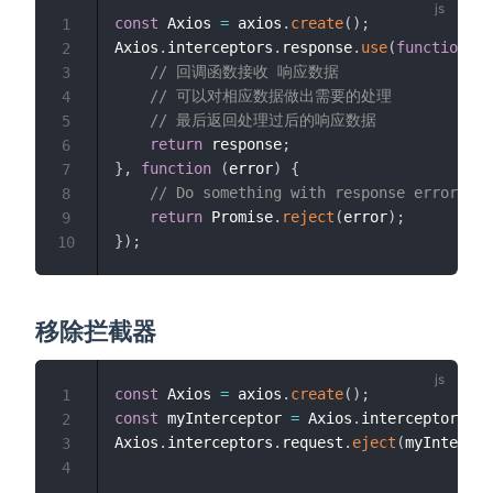
const
 Axios 
=
 axios
.
create
(
)
;
1
Axios
.
interceptors
.
response
.
use
(
function
(
r
2
// 回调函数接收 响应数据
3
// 可以对相应数据做出需要的处理
4
// 最后返回处理过后的响应数据
5
return
 response
;
6
}
,
function
(
error
)
{
7
// Do something with response error
8
return
 Promise
.
reject
(
error
)
;
9
}
)
;
10
移除拦截器
const
 Axios 
=
 axios
.
create
(
)
;
1
const
 myInterceptor 
=
 Axios
.
interceptors
.
re
2
Axios
.
interceptors
.
request
.
eject
(
myIntercep
3
4