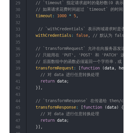
// `timeout` 指定请求超时的毫秒数(0 表示无
29
// 如果请求花费时间超过 `timeout` 的时间，
30
timeout
:
1000
*
5
,
31
32
// `withCredentials` 表示跨域请求时是否
33
withCredentials
:
false
,
// 默认为 false
34
35
// `transformRequest` 允许在向服务器发
36
// 只能用在 'PUT', 'POST' 和 'PATCH' 这
37
// 后面数组中的函数必须返回一个字符串，或 ArrayBu
38
transformRequest
:
[
function
(
data
,
 header
39
// 对 data 进行任意转换处理
40
return
 data
;
41
}
]
,
42
43
// `transformResponse` 在传递给 then/
44
transformResponse
:
[
function
(
data
)
{
45
// 对 data 进行任意转换处理
46
return
 data
;
47
}
]
,
48