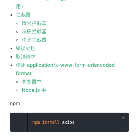
用）
拦截器
请求拦截器
响应拦截器
移除拦截器
错误处理
取消请求
使用 application/x-www-form-urlencoded
format
)
浏览器中
Node.js 中
npm
npm
install
1