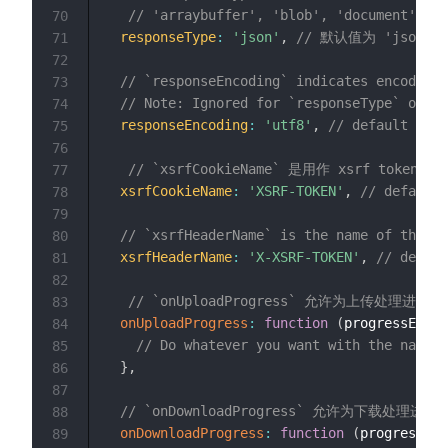
// 'arraybuffer', 'blob', 'document', 'j
70
responseType
:
'json'
,
// 默认值为 'json'
71
72
// `responseEncoding` indicates encoding 
73
// Note: Ignored for `responseType` of 's
74
responseEncoding
:
'utf8'
,
// default
75
76
// `xsrfCookieName` 是用作 xsrf token
77
xsrfCookieName
:
'XSRF-TOKEN'
,
// default
78
79
// `xsrfHeaderName` is the name of the ht
80
xsrfHeaderName
:
'X-XSRF-TOKEN'
,
// defaul
81
82
// `onUploadProgress` 允许为上传处理进度事
83
onUploadProgress
:
function
(
progressEvent
84
// Do whatever you want with the native
85
}
,
86
87
// `onDownloadProgress` 允许为下载处理进度
88
onDownloadProgress
:
function
(
progressEve
89