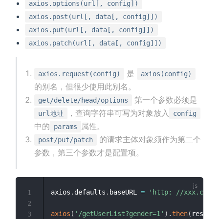
axios.options(url[, config])
axios.post(url[, data[, config]])
axios.put(url[, data[, config]])
axios.patch(url[, data[, config]])
是
axios.request(config)
axios(config)
的别名，但很少使用此别名。
第一个参数必须是
get/delete/head/options
，查询字符串可写为对象放入
url地址
config
中的
属性。
params
的请求主体对象须作为第二个
post/put/patch
参数，第三个参数才是配置项。
axios
.
defaults
.
baseURL 
=
'http: //xxx.com'
1
2
axios
(
'/getUserList?gender=1'
)
.
then
(
res
=>
3