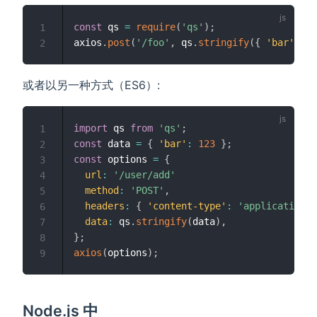
const
 qs 
=
require
(
'qs'
)
;
1
axios
.
post
(
'/foo'
,
 qs
.
stringify
(
{
'bar'
:
12
2
或者以另一种方式（ES6）:
import
 qs 
from
'qs'
;
1
const
 data 
=
{
'bar'
:
123
}
;
2
const
 options 
=
{
3
url
:
'/user/add'
4
method
:
'POST'
,
5
headers
:
{
'content-type'
:
'application/x
6
data
:
 qs
.
stringify
(
data
)
,
7
}
;
8
axios
(
options
)
;
9
Node.js 中