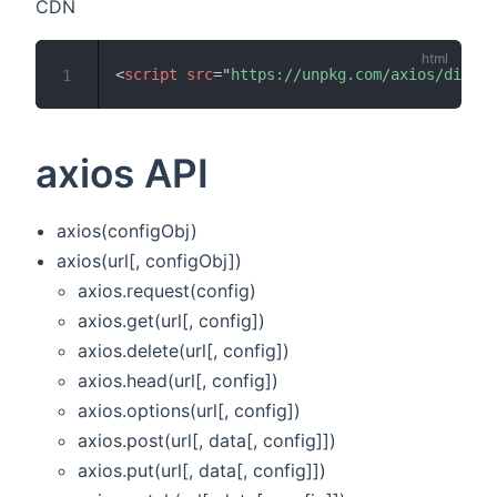
CDN
<
script
src
=
"
https://unpkg.com/axios/dist/a
1
axios API
axios(configObj)
axios(url[, configObj])
axios.request(config)
axios.get(url[, config])
axios.delete(url[, config])
axios.head(url[, config])
axios.options(url[, config])
axios.post(url[, data[, config]])
axios.put(url[, data[, config]])