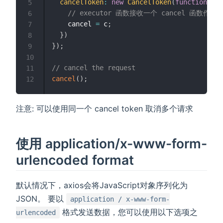
cancelToken
:
new
CancelToken
(
function
exe
5
// executor 函数接收一个 cancel 函数作为
6
    cancel 
=
 c
;
7
}
)
8
}
)
;
9
10
// cancel the request
11
cancel
(
)
;
12
注意: 可以使用同一个 cancel token 取消多个请求
使用 application/x-www-form-
urlencoded format
默认情况下，axios会将JavaScript对象序列化为
JSON。 要以
application / x-www-form-
格式发送数据，您可以使用以下选项之
urlencoded