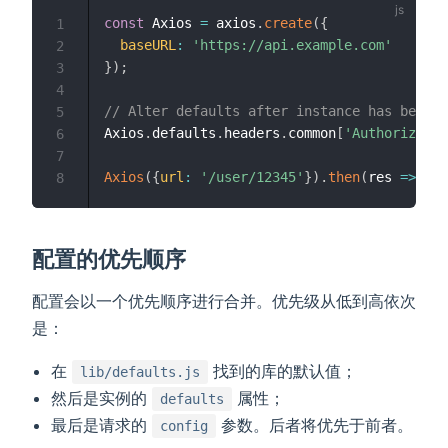
const
 Axios 
=
 axios
.
create
(
{
1
baseURL
:
'https://api.example.com'
2
}
)
;
3
4
// Alter defaults after instance has been c
5
Axios
.
defaults
.
headers
.
common
[
'Authorizatio
6
7
Axios
(
{
url
:
'/user/12345'
}
)
.
then
(
res
=>
{
}
)
8
配置的优先顺序
配置会以一个优先顺序进行合并。优先级从低到高依次
是：
在
找到的库的默认值；
lib/defaults.js
然后是实例的
属性；
defaults
最后是请求的
参数。后者将优先于前者。
config