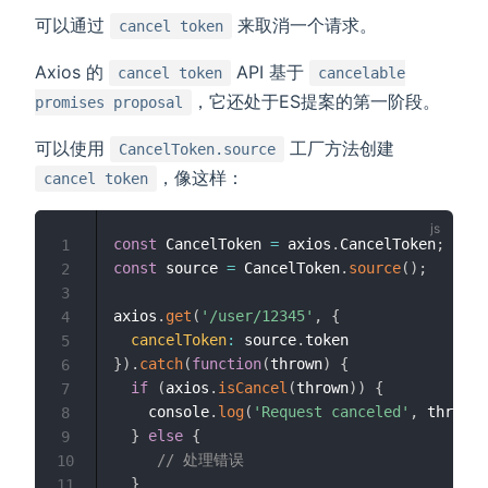
可以通过
来取消一个请求。
cancel token
Axios 的
API 基于
cancel token
cancelable
，它还处于ES提案的第一阶段。
promises proposal
可以使用
工厂方法创建
CancelToken.source
，像这样：
cancel token
const
 CancelToken 
=
 axios
.
CancelToken
;
1
const
 source 
=
 CancelToken
.
source
(
)
;
2
3
axios
.
get
(
'/user/12345'
,
{
4
cancelToken
:
 source
.
5
}
)
.
catch
(
function
(
thrown
)
{
6
if
(
axios
.
isCancel
(
thrown
)
)
{
7
    console
.
log
(
'Request canceled'
,
 thrown
.
8
}
else
{
9
// 处理错误
10
}
11