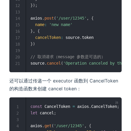
}
)
;
12
13
axios
.
post
(
'/user/12345'
,
{
14
name
:
'new name'
15
}
,
{
16
cancelToken
:
 source
.
17
}
)
18
19
// 取消请求（message 参数是可选的）
20
source
.
cancel
(
'Operation canceled by the us
21
还可以通过传递一个 executor 函数到 CancelToken
的构造函数来创建 cancel token：
const
 CancelToken 
=
 axios
.
CancelToken
;
1
let
 cancel
;
2
3
axios
.
get
(
'/user/12345'
,
{
4