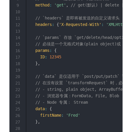
method
:
'get'
,
// get(默认) | delete | hea
9
10
// `headers` 是即将被发送的自定义请求头
11
headers
:
{
'X-Requested-With'
:
'XMLHttpReq
12
13
// `params` 存放 `get/delete/head/op
14
// 必须是一个无格式对象(plain object)或 URLS
15
params
:
{
16
ID
:
12345
17
}
,
18
19
// `data` 是仅适用于 `post/put/patch`
20
// 在没有设置 `transformRequest` 时，必
21
// - string, plain object, ArrayBuffer, A
22
// - 浏览器专属：FormData, File, Blob
23
// - Node 专属： Stream
24
data
:
{
25
firstName
:
'Fred'
26
}
,
27
28