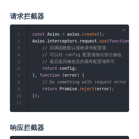
请求拦截器
const
 Axios 
=
 axios
.
create
(
)
;
1
Axios
.
interceptors
.
request
.
use
(
function
(
co
2
// 回调函数默认接收请求配置项
3
// 可以对 config 配置项做出部分修改
4
// 最后返回修改后的最终配置项即可
5
return
 config
;
6
}
,
function
(
error
)
{
7
// Do something with request error
8
return
 Promise
.
reject
(
error
)
;
9
}
)
;
10
11
响应拦截器