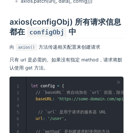
axios.patch(url[, data[, config]])
axios(configObj) 所有请求信息
都在
中
configObj
向
方法传递相关配置来创建请求
axios()
只有 url 是必需的。如果没有指定 method，请求将默
认使用 get 方法。
let
 config 
=
{
1
// `baseURL` 将自动加在 `url` 前面，除非 `
2
baseURL
:
'https://some-domain.com/api/'
,
3
4
// `url` 是用于请求的服务器 URL
5
url
:
'/user'
,
6
7
// `method` 是创建请求时使用的方法
8