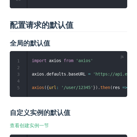
配置请求的默认值
全局的默认值
import
 axios 
from
'axios'
1
2
axios
.
defaults
.
baseURL 
=
'https://api.examp
3
4
axios
(
{
url
:
'/user/12345'
}
)
.
then
(
res
=>
{
}
)
5
自定义实例的默认值
查看创建实例一节