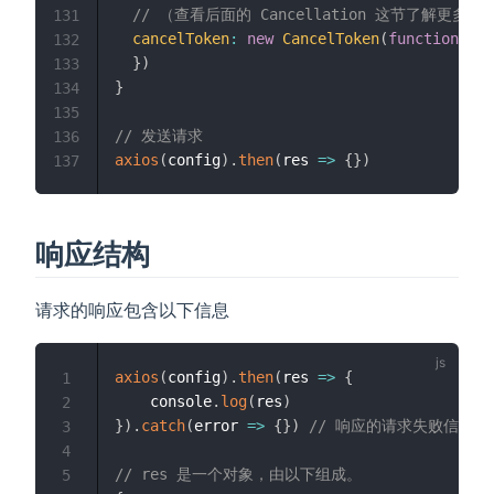
// （查看后面的 Cancellation 这节了解更多）
131
cancelToken
:
new
CancelToken
(
function
(
ca
132
}
)
133
}
134
135
// 发送请求
136
axios
(
config
)
.
then
(
res
=>
{
}
)
137
响应结构
请求的响应包含以下信息
axios
(
config
)
.
then
(
res
=>
{
1
    console
.
log
(
res
)
2
}
)
.
catch
(
error
=>
{
}
)
// 响应的请求失败信息可以
3
4
// res 是一个对象，由以下组成。
5