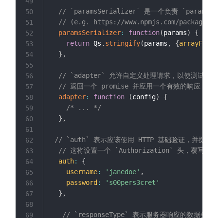
49
// `paramsSerializer` 是一个负责 `param
50
// (e.g. https://www.npmjs.com/package/qs
51
paramsSerializer
:
function
(
params
)
{
52
return
 Qs
.
stringify
(
params
,
{
arrayForma
53
}
,
54
55
// `adapter` 允许自定义处理请求，以使测试更
56
// 返回一个 promise 并应用一个有效的响应 (查阅 [re
57
adapter
:
function
(
config
)
{
58
/* ... */
59
}
,
60
61
// `auth` 表示应该使用 HTTP 基础验证，并提供
62
// 这将设置一个 `Authorization` 头，覆写掉现
63
auth
:
{
64
username
:
'janedoe'
,
65
password
:
's00pers3cret'
66
}
,
67
68
// `responseType` 表示服务器响应的数据类
69