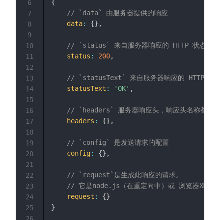
{
6
// `data` 由服务器提供的响应
7
data
:
{
}
,
8
9
// `status` 来自服务器响应的 HTTP 状态码
10
status
:
200
,
11
12
// `statusText` 来自服务器响应的 HTTP 
13
statusText
:
'OK'
,
14
15
// `headers` 服务器响应头，响应头名称都是
16
headers
:
{
}
,
17
18
// `config` 是发送请求的配置
19
config
:
{
}
,
20
21
// `request`是生成此响应的请求。
22
// 它是node.js（在重定向中）或 浏览器XMLHtt
23
request
:
{
}
24
}
25
26