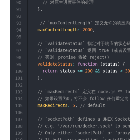
// 对原生进度事件的处理
90
}
,
91
92
// `maxContentLength` 定义允许的响应内
93
maxContentLength
:
2000
,
94
95
// `validateStatus` 指定对于响应的状态码是作 
96
// `validateStatus` 返回 true (或者设置为 n
97
// 否则，promise 将被 reject()
98
validateStatus
:
function
(
status
)
{
99
return
 status 
>=
200
&&
 status 
<
300
;
100
}
,
101
102
// `maxRedirects` 定义在 node.js 中 fo
103
// 如果设置为0，将不会 follow 任何重定向
104
maxRedirects
:
5
,
// default
105
106
// `socketPath` defines a UNIX Socket to 
107
// e.g. '/var/run/docker.sock' to send re
108
// Only either `socketPath` or `proxy` ca
109
// If both are specified, `socketPath` is
110