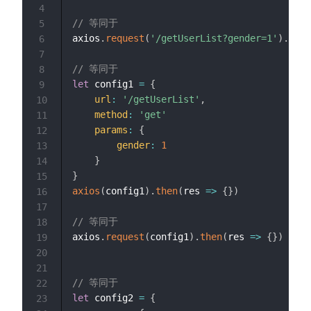
4
// 等同于
5
axios
.
request
(
'/getUserList?gender=1'
)
.
then
6
7
// 等同于
8
let
 config1 
=
{
9
url
:
'/getUserList'
,
10
method
:
'get'
11
params
:
{
12
gender
:
1
13
}
14
}
15
axios
(
config1
)
.
then
(
res
=>
{
}
)
16
17
// 等同于
18
axios
.
request
(
config1
)
.
then
(
res
=>
{
}
)
19
20
21
// 等同于
22
let
 config2 
=
{
23