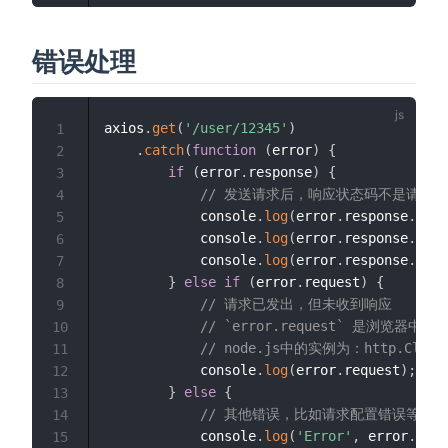
错误处理
axios
.
get
(
'/user/12345'
)
1
.
catch
(
function
(
error
)
{
2
if
(
error
.
response
)
{
3
// 发送请求后，响应状态码不是请求配置中
4
            console
.
log
(
error
.
response
.
data
5
            console
.
log
(
error
.
response
.
stat
6
            console
.
log
(
error
.
response
.
head
7
}
else
if
(
error
.
request
)
{
8
// 请求已发出，但未收到响应
9
// `error.request` 是浏览器中的 X
10
// node.js中的实例为：http.Client
11
            console
.
log
(
error
.
request
)
;
12
}
else
{
13
// 其他错误，比如请求配置错误等
14
            console
.
log
(
'Error'
,
 error
.
mess
15