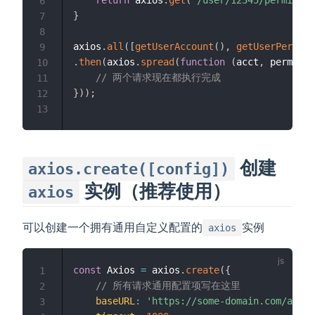
6
}
7
8
axios
.
all
(
[
getUserAccount
(
)
,
getUserPermiss
9
.
then
(
axios
.
spread
(
function
(
acct
,
 perms
)
{
10
// 两个请求现在都执行完成
11
}
)
)
;
12
13
创建
axios.create([config])
实例（推荐使用）
axios
可以创建一个拥有通用自定义配置的
实例
axios
const
 Axios 
=
 axios
.
create
(
{
1
// 所有请求通用配置项写在这里
2
baseURL
:
'https://some-domain.com/api/'
3