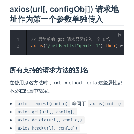
axios(url[, configObj]) 请求地
址作为第一个参数单独传入
// 最简单的 get 请求只需传入一个 url
1
axios
(
'/getUserList?gender=1'
)
.
then
(
res
=>
2
所有支持的请求方法的别名
在使用别名方法时， url、method、data 这些属性都
不必在配置中指定。
等同于
axios.request(config)
axios(config)
axios.get(url[, config])
axios.delete(url[, config])
axios.head(url[, config])