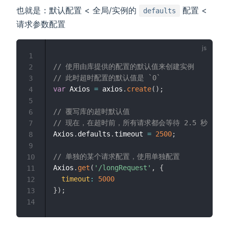
也就是：默认配置 < 全局/实例的
配置 <
defaults
请求参数配置
1
// 使用由库提供的配置的默认值来创建实例
2
// 此时超时配置的默认值是 `0`
3
var
 Axios 
=
 axios
.
create
(
)
;
4
5
// 覆写库的超时默认值
6
// 现在，在超时前，所有请求都会等待 2.5 秒
7
Axios
.
defaults
.
timeout 
=
2500
;
8
9
// 单独的某个请求配置，使用单独配置
10
Axios
.
get
(
'/longRequest'
,
{
11
timeout
:
5000
12
}
)
;
13
14