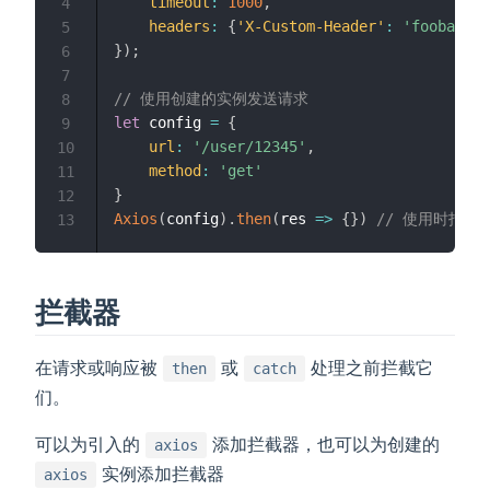
timeout
:
1000
,
4
headers
:
{
'X-Custom-Header'
:
'foobar'
}
5
}
)
;
6
7
// 使用创建的实例发送请求
8
let
 config 
=
{
9
url
:
'/user/12345'
,
10
method
:
'get'
11
}
12
Axios
(
config
)
.
then
(
res
=>
{
}
)
// 使用时指
13
拦截器
在请求或响应被
或
处理之前拦截它
then
catch
们。
可以为引入的
添加拦截器，也可以为创建的
axios
实例添加拦截器
axios