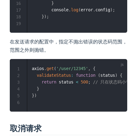
}
16
        console
.
log
(
error
.
config
)
;
17
}
)
;
18
19
在发送请求的配置中，指定不抛出错误的状态码范围，
范围之外则抛错。
axios
.
get
(
'/user/12345'
,
{
1
validateStatus
:
function
(
status
)
{
2
return
 status 
<
500
;
// 只在状态码小于 5
3
}
4
}
)
5
6
取消请求