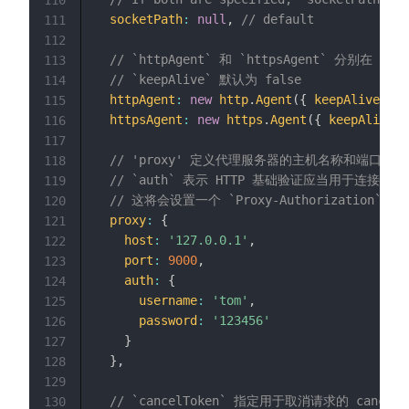
socketPath
:
null
,
// default
111
112
// `httpAgent` 和 `httpsAgent` 分别在
113
// `keepAlive` 默认为 false
114
httpAgent
:
new
http
.
Agent
(
{
keepAlive
:
tr
115
httpsAgent
:
new
https
.
Agent
(
{
keepAlive
:
116
117
// 'proxy' 定义代理服务器的主机名称和端口
118
// `auth` 表示 HTTP 基础验证应当用于连接
119
// 这将会设置一个 `Proxy-Authorization` 头
120
proxy
:
{
121
host
:
'127.0.0.1'
,
122
port
:
9000
,
123
auth
:
{
124
username
:
'tom'
,
125
password
:
'123456'
126
}
127
}
,
128
129
// `cancelToken` 指定用于取消请求的 cancel 
130