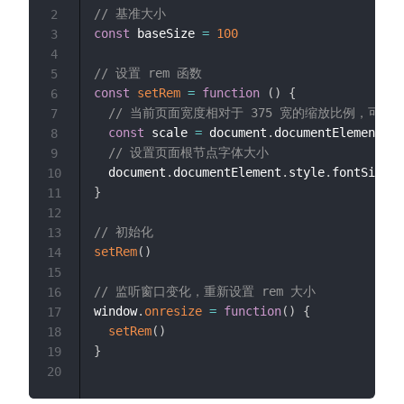
// 基准大小
2
const
 baseSize 
=
100
3
4
// 设置 rem 函数
5
const
setRem
=
function
(
)
{
6
// 当前页面宽度相对于 375 宽的缩放比例，可根
7
const
 scale 
=
 document
.
documentElement
.
cl
8
// 设置页面根节点字体大小
9
  document
.
documentElement
.
style
.
fontSize 
=
10
}
11
12
// 初始化
13
setRem
(
)
14
15
// 监听窗口变化，重新设置 rem 大小
16
window
.
onresize
=
function
(
)
{
17
setRem
(
)
18
}
19
20