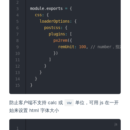
2
module
.
exports 
=
{
3
css
:
{
4
loaderOptions
:
{
5
postcss
:
{
6
plugins
:
[
7
px2rem
(
{
8
remUnit
:
100
,
// number，指定
9
}
)
10
]
11
}
12
}
13
}
14
}
15
防止客户端不支持 calc 或
单位，可用 js 在一开
vw
始来设置 html 字体大小
1