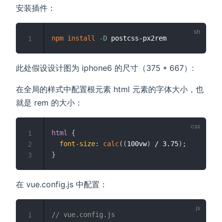
安装插件：
npm
install
-D
1
此处假设设计图为 iphone6 的尺寸（375 * 667）:
在全局的样式中配置根元素 html 元素的字体大小，也
就是 rem 的大小：
)
html
{
1
font-size
:
calc
(
(
100vw
)
 / 3.75
)
;
2
}
3
在 vue.config.js 中配置：
// vue.config.js
1