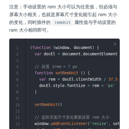
注意：手动设置的 rem 大小可以为任意值，但必须与
屏幕大小相关，也就是屏幕尺寸变化能引起 rem 大小
的变化，同时插件的
属性值与手动设置的
remUnit
rem 大小相同即可。
(
function
(
window
,
 document
)
{
1
var
 docEl 
=
 document
.
documentElement

2
3
// 设置 1rem = ? px
4
function
setRemUnit
(
)
{
5
var
 rem 
=
 docEl
.
clientWidth 
/
37.5
6
    docEl
.
style
.
fontSize 
=
 rem 
+
'px'
7
}
8
9
setRemUnit
(
)
10
11
// 监听页面尺寸变化重新设置 rem 大小
12
  window
.
addEventListener
(
'resize'
,
 setRemU
13