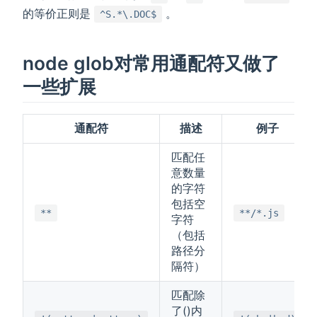
的等价正则是
。
^S.*\.DOC$
node glob对常用通配符又做了
一些扩展
通配符
描述
例子
匹配任
意数量
的字符
包括空
**
**/*.js
字符
（包括
路径分
隔符）
匹配除
了()内