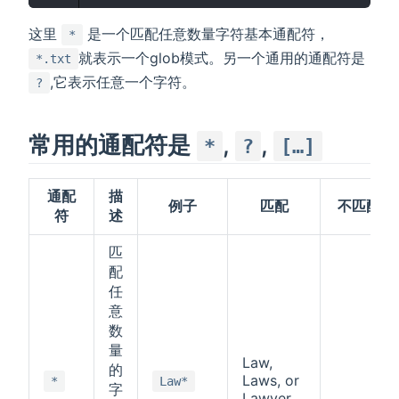
这里
是一个匹配任意数量字符基本通配符，
*
就表示一个glob模式。另一个通用的通配符是
*.txt
,它表示任意一个字符。
?
常用的通配符是
,
,
*
?
[…]
通配
描
例子
匹配
不匹配
符
述
)
匹
配
任
意
数
量
Law,
的
Laws, or
*
Law*
字
Lawyer