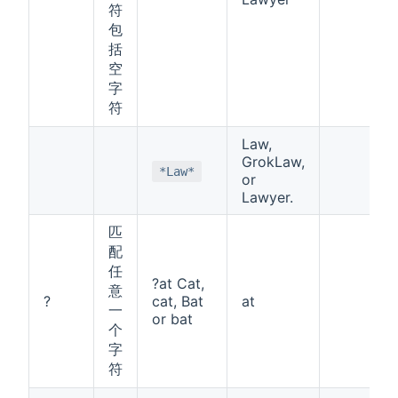
符
包
括
空
字
符
Law,
GrokLaw,
*Law*
or
Lawyer.
匹
配
任
?at Cat,
意
?
cat, Bat
at
一
or bat
个
字
符