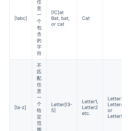
任
意
[!C]at
一
[!abc]
Bat, bat,
Cat
个
or cat
包
含
的
字
符
不
匹
配
任
意
一
Letter3,
Letter1,
个
Letter[!3-
Letter4
[!a-z]
Letter2
给
5]
or
etc.
Letter5
定
范
围