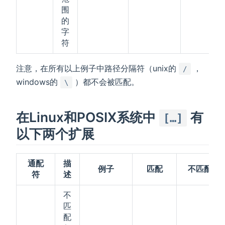
围
的
字
符
注意，在所有以上例子中路径分隔符（unix的
，
/
windows的
）都不会被匹配。
\
在Linux和POSIX系统中
有
[…]
以下两个扩展
通配
描
例子
匹配
不匹配
符
述
不
匹
配