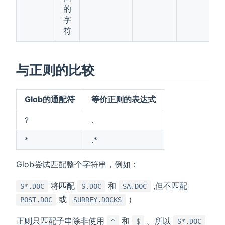
的
字
符
与正则的比较
Glob的通配符
等价正则的表达式
?
.
*
.*
Glob尝试匹配整个字符串，例如：
将匹配
和
,但不匹配
S*.DOC
S.DOC
SA.DOC
或
）
POST.DOC
SURREY.DOCKS
正则只匹配子串除非使用
和
。所以
^
$
S*.DOC